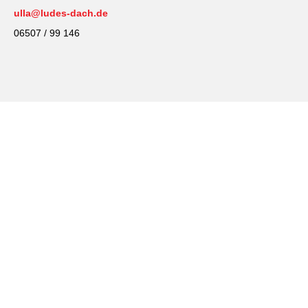
ulla@ludes-dach.de
06507 / 99 146
HABEN WIR IHR INTERESSE
GEWECKT?
Fragen Sie uns an. Gerne erstellen wir Ihnen ein auf Ihre
Bedürfnisse zugeschnittenes unverbindliches Angebot.
Wir freuen uns auf Ihre Anfrage
Ihr LUDES-Team